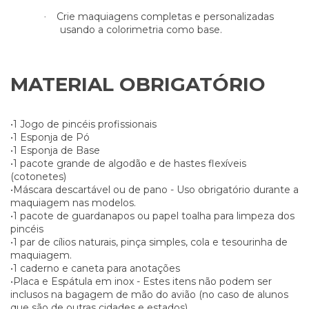
Crie maquiagens completas e personalizadas
·
usando a colorimetria como base.
MATERIAL OBRIGATÓRIO
•1 Jogo de pincéis profissionais
•1 Esponja de Pó
•1 Esponja de Base
•1 pacote grande de algodão e de hastes flexíveis
(cotonetes)
•Máscara descartável ou de pano - Uso obrigatório durante a
maquiagem nas modelos.
•1 pacote de guardanapos ou papel toalha para limpeza dos
pincéis
•1 par de cílios naturais, pinça simples, cola e tesourinha de
maquiagem.
•1 caderno e caneta para anotações
•Placa e Espátula em inox - Estes itens não podem ser
inclusos na bagagem de mão do avião (no caso de alunos
que são de outras cidades e estados).