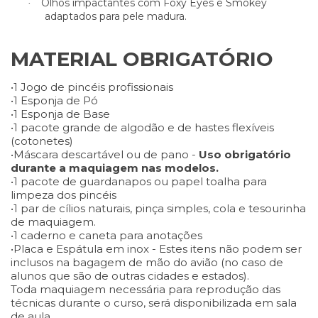
Olhos impactantes com Foxy Eyes e Smokey
·
adaptados para pele madura.
MATERIAL OBRIGATÓRIO
•1 Jogo de pincéis profissionais
•1 Esponja de Pó
•1 Esponja de Base
•1 pacote grande de algodão e de hastes flexíveis
(cotonetes)
•Máscara descartável ou de pano -
Uso obrigatório
durante a maquiagem nas modelos.
•1 pacote de guardanapos ou papel toalha para
limpeza dos pincéis
•1 par de cílios naturais, pinça simples, cola e tesourinha
de maquiagem.
•1 caderno e caneta para anotações
•Placa e Espátula em inox - Estes itens não podem ser
inclusos na bagagem de mão do avião (no caso de
alunos que são de outras cidades e estados).
Toda maquiagem necessária para reprodução das
técnicas durante o curso, será disponibilizada em sala
de aula.